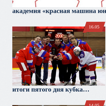
академия «красная машина юни
целая эко-система
16.05
итоги пятого дня кубка
третьяка
14.05