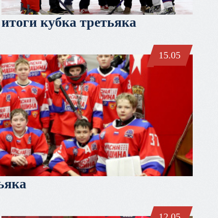
итоги кубка третьяка
15.05
тьяка
12.05