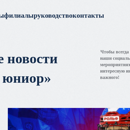
ры
филиалы
руководство
контакты
Чтобы всегда 
е новости
наши социаль
мероприятиях
интересную и
 юниор»
важного!