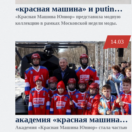
«красная машина» и putin
team russia
«Красная Машина Юниор» представила модную
коллекцию в рамках Московской недели моды.
14.03
академия «красная машина
юниор» стала частью
Академия «Красная Машина Юниор» стала частью