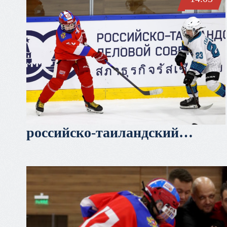
российско-таиландский
деловой совет и таиландский
производитель спортивной
одежды warrix – официальные
партнеры кубка третьяка u12
под эгидой федерации хоккея