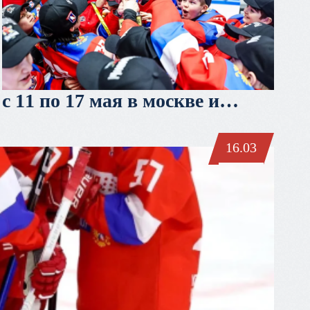
с 11 по 17 мая в москве и
красногорске пройдёт «кубок
владислава третьяка u12»
16.03