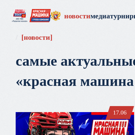
новости
медиа
турни
новости
самые актуальны
«красная машина
17.06