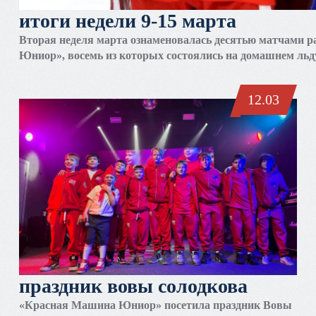
итоги недели 9-15 марта
Вторая неделя марта ознаменовалась десятью матчами 
Юниор», восемь из которых состоялись на домашнем льд
итоги каждого матча – в нашем еженедельном обзоре.
12.03
праздник вовы солодкова
«Красная Машина Юниор» посетила праздник Вовы