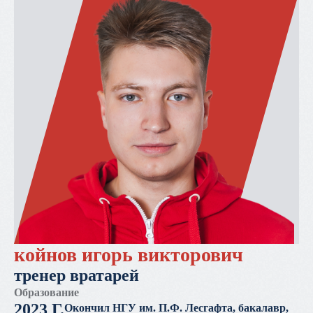
койнов игорь викторович
тренер вратарей
Образование
2023 Г.
Окончил НГУ им. П.Ф. Лесгафта, бакалавр,