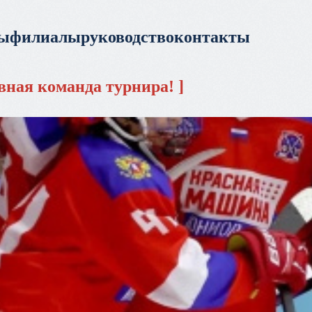
ры
филиалы
руководство
контакты
вная команда турнира!