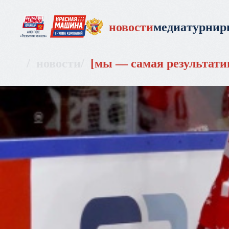
новости
медиа
турни
новости
мы — самая результати