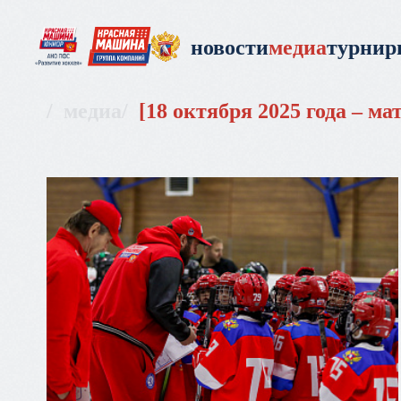
новости
медиа
турни
медиа
18 октября 2025 года – ма