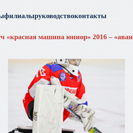
ры
филиалы
руководство
контакты
тч «красная машина юниор» 2016 – «аванг