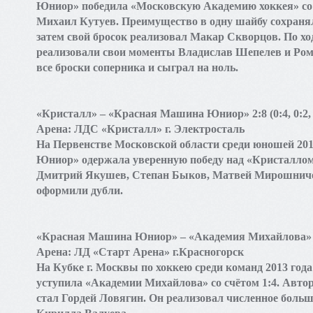
Юниор» победила «Московскую Академию хоккея» со с
Михаил Кутуев. Преимущество в одну шайбу сохранял
затем свой бросок реализовал Макар Скворцов. По х
реализовали свои моменты Владислав Шепелев и Ром
все броски соперника и сыграл на ноль.
«Кристалл» – «Красная Машина Юниор» 2:8 (0:4, 0:2, 
Арена: ЛДС «Кристалл» г. Электросталь
На Первенстве Московской области среди юношей 20
Юниор» одержала уверенную победу над «Кристалло
Дмитрий Якушев, Степан Быков, Матвей Мирошниче
оформили дубли.
«Красная Машина Юниор» – «Академия Михайлова» 1:4 
Арена: ЛД «Старт Арена» г.Красногорск
На Кубке г. Москвы по хоккею среди команд 2013 г
уступила «Академии Михайлова» со счётом 1:4. Авт
стал Гордей Ловягин. Он реализовал численное больш