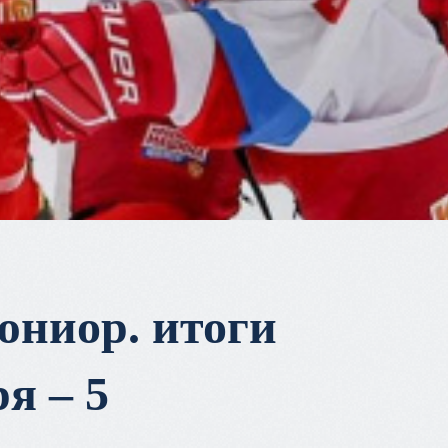
юниор. итоги
я – 5