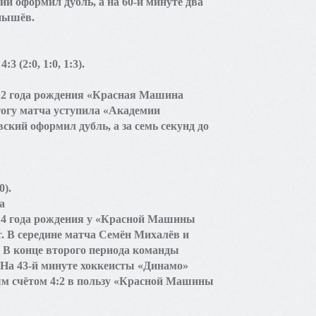
й оформил дубль, а на 60-й минуте два
нышёв.
(2:0, 1:0, 1:3).
12 года рождения «Красная Машина
тогу матча уступила «Академии
ский оформил дубль, а за семь секунд до
0).
а
14 года рождения у «Красной Машины
. В середине матча Семён Михалёв и
. В конце второго периода команды
 На 43-й минуте хоккеисты «Динамо»
ым счётом 4:2 в пользу «Красной Машины