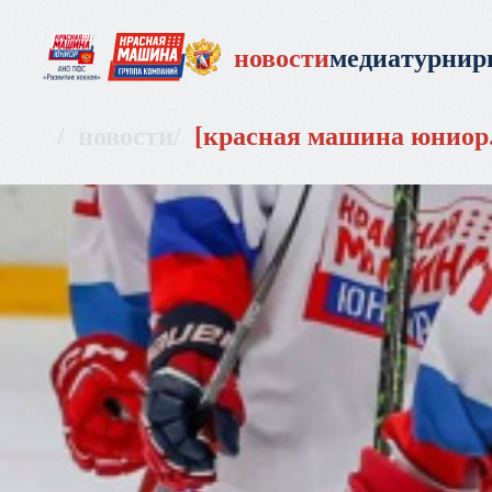
новости
медиа
турни
новости
красная машина юниор. 