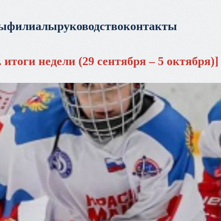
ры
филиалы
руководство
контакты
итоги недели (29 сентября – 5 октября)