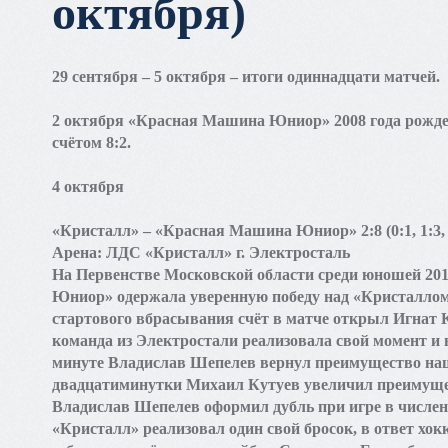
октября)
29 сентября – 5 октября – итоги одиннадцати матчей.
2 октября «Красная Машина Юниор» 2008 года рожде
счётом 8:2.
4 октября
«Кристалл» – «Красная Машина Юниор» 2:8 (0:1, 1:3, 
Арена: ЛДС «Кристалл» г. Электросталь
На Первенстве Московской области среди юношей 20
Юниор» одержала уверенную победу над «Кристаллом» 
стартового вбрасывания счёт в матче открыл Игнат 
команда из Электростали реализовала свой момент и в
минуте Владислав Шепелев вернул преимущество наш
двадцатиминутки Михаил Кутуев увеличил преимущест
Владислав Шепелев оформил дубль при игре в числен
«Кристалл» реализовал один свой бросок, в ответ 