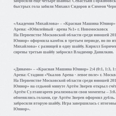
забросили ещё четыре шайбы: Севастьян Горжибовски
быстрых гола забили Михаил Сидоров и Симеон Чер
«Академия Михайлова» – «Красная Машина Юниор» 4:3 
Арена: «Юбилейный · арена №1» г. Новомосковск
На Первенстве Московской области среди юношей 20
Юниор» оформила камбэк в третьем периоде, но по и
Михайлова» с разницей в одну шайбу. Кирилл Боричев
сирены третью шайбу забросил Владимир Данилкин.
«Динамо» – «Красная Машина Юниор» 2:4 (0:1, 1:3, 1:
Арена: Стадион «Чкалов Арена · левое поле» г. Москв
На Первенстве Московской области среди юношей 20
Юниор» на седьмой минуте Артём Зверев открыл счёт
Артём Султангареев реализовали свои моменты – 3:0
обменялись голами, где Артём Зверев оформил дубль.
забросили вторую шайбу. Игра завершилась с итогов
Юниор».