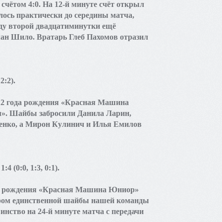
чётом 4:0. На 12-й минуте счёт открыл
ось практически до середины матча,
оду второй двадцатиминутки ещё
ан Шило. Вратарь Глеб Пахомов отразил
2:2).
12 года рождения «Красная Машина
м». Шайбы забросили Данила Ларин,
нко, а Мирон Кулинич и Илья Емилов
(0:0, 1:3, 0:1).
ода рождения «Красная Машина Юниор»
ором единственной шайбы нашей команды
инство на 24-й минуте матча с передачи