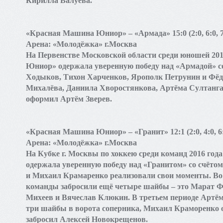
Кирилла Валуева.
«Красная Машина Юниор» – «Армада» 15:0 (2:0, 6:0, 7
Арена: «Молодёжка» г.Москва
На Первенстве Московской области среди юношей 20
Юниор» одержала уверенную победу над «Армадой» со
Ходыков, Тихон Харченков, Ярополк Петрунин и Фёд
Михалёва, Даниила Хворостянкова, Артёма Султанга
оформил Артём Зверев.
«Красная Машина Юниор» – «Гранит» 12:1 (2:0, 4:0, 6:
Арена: «Молодёжка» г.Москва
На Кубке г. Москвы по хоккею среди команд 2016 г
одержала уверенную победу над «Гранитом» со счётом
и Михаил Крамаренко реализовали свои моменты. Во
команды забросили ещё четыре шайбы – это Марат 
Михеев и Вячеслав Клюкин. В третьем периоде Артём
три шайбы в ворота соперника, Михаил Краморенко 
забросил Алексей Новокрещенов.