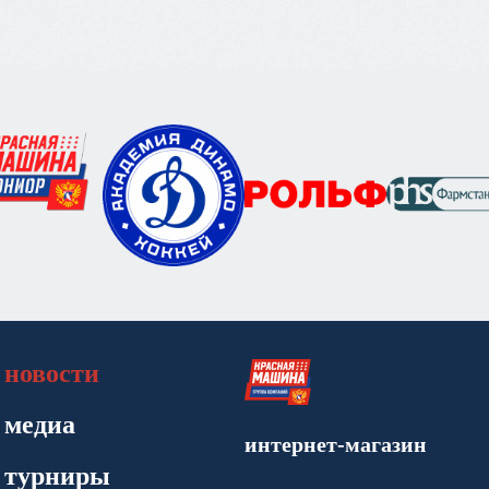
новости
медиа
интернет-магазин
турниры