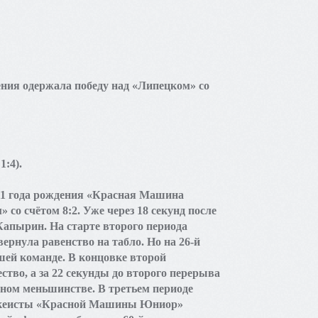
ния одержала победу над «Липецком» со
1:4).
11 года рождения «Красная Машина
со счётом 8:2. Уже через 18 секунд после
Капырин. На старте второго периода
ернула равенство на табло. Но на 26-й
ей команде. В концовке второй
во, а за 22 секунды до второго перерыва
ном меньшинстве. В третьем периоде
хоккеисты «Красной Машины Юниор»