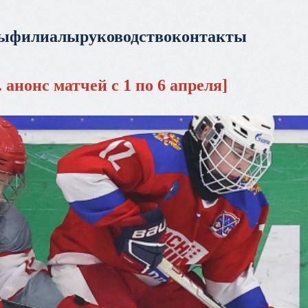
ры
филиалы
руководство
контакты
анонс матчей с 1 по 6 апреля