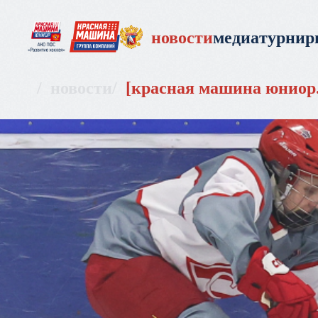
новости
медиа
турни
новости
красная машина юниор. 